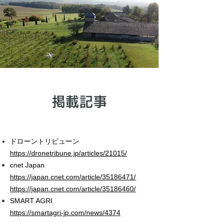
掲載記事
ドローントリビューン
https://dronetribune.jp/articles/21015/
cnet Japan
https://japan.cnet.com/article/35186471/
https://japan.cnet.com/article/35186460/
SMART AGRI
https://smartagri-jp.com/news/4374