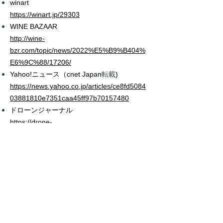
winart
https://winart.jp/29303
WINE BAZAAR
http://wine-
bzr.com/topic/news/2022%E5%B9%B404%
E6%9C%88/17206/
転載
Yahoo!ニュース（cnet Japan
)
h
ttps://news.yahoo.co.jp/articles/ce8fd5084
03881810e7351caa45ff97b70157480
ドローンジャーナル
https://drone-
journal.impress.co.jp/docs/news/1184184.ht
ml
Drone Wiki
https://drone-wiki.net/media/news-
dronewine20220414/
JAcom 農業協同組合新聞
https://www.jacom.or.jp/ryutsu/news/2022/0
4/220418-58291.php